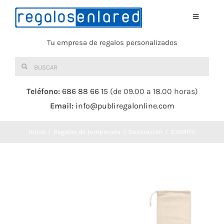
Saltar
al
Toggle
Navigati
contenido
Tu empresa de regalos personalizados
Home
Buscar:
TEXTIL
Teléfono:
686 88 66 15
(de 09.00 a 18.00 horas)
Email:
info@publiregalonline.com
BOLSAS
Inicio
Regalos de temporada
Decoración
STAMPIE
COMIDA Y BEBIDA
DEPORTES Y OCIO
HERRAMIENTAS