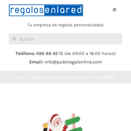
Saltar
al
Toggle
Navigati
contenido
Tu empresa de regalos personalizados
Home
Buscar:
TEXTIL
Teléfono:
686 88 66 15
(de 09.00 a 18.00 horas)
Email:
info@publiregalonline.com
BOLSAS
Inicio
Regalos de temporada
Decoración
LASKENTA
COMIDA Y BEBIDA
DEPORTES Y OCIO
HERRAMIENTAS