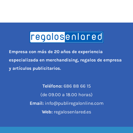
PERSONAL
NIÑOS
OFICINA
Empresa con más de 20 años de experiencia
especializada en merchandising, regalos de empresa
y artículos publicitarios.
LLUVIA
Teléfono:
686 88 66 15
TECNOLOGÍA
(de 09.00 a 18.00 horas)
Email:
info@publiregalonline.com
NAVIDAD
Web:
regalosenlared.es
WooCommerce Cart