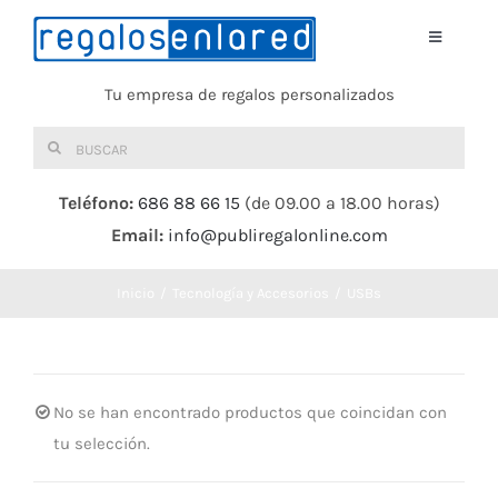
Saltar
al
Toggle
Navigati
contenido
Tu empresa de regalos personalizados
Home
Buscar:
TEXTIL
Teléfono:
686 88 66 15
(de 09.00 a 18.00 horas)
Email:
info@publiregalonline.com
BOLSAS
Inicio
Tecnología y Accesorios
USBs
COMIDA Y BEBIDA
DEPORTES Y OCIO
No se han encontrado productos que coincidan con
tu selección.
HERRAMIENTAS