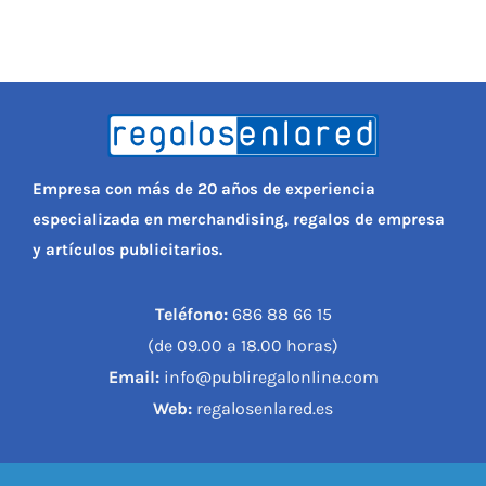
PERSONAL
NIÑOS
OFICINA
Empresa con más de 20 años de experiencia
especializada en merchandising, regalos de empresa
y artículos publicitarios.
LLUVIA
Teléfono:
686 88 66 15
TECNOLOGÍA
(de 09.00 a 18.00 horas)
Email:
info@publiregalonline.com
NAVIDAD
Web:
regalosenlared.es
WooCommerce Cart