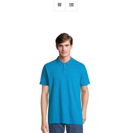
PERSONAL
NIÑOS
OFICINA
LLUVIA
TECNOLOGÍA
NAVIDAD
WooCommerce Cart