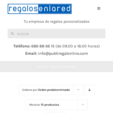
Saltar
al
Toggle
Navigati
contenido
Tu empresa de regalos personalizados
Home
Buscar:
TEXTIL
Teléfono:
686 88 66 15
(de 09.00 a 18.00 horas)
Email:
info@publiregalonline.com
BOLSAS
Inicio
Ropa y Accesorios
COMIDA Y BEBIDA
DEPORTES Y OCIO
Ordena por
Orden predeterminado
HERRAMIENTAS
Mostrar
15 productos