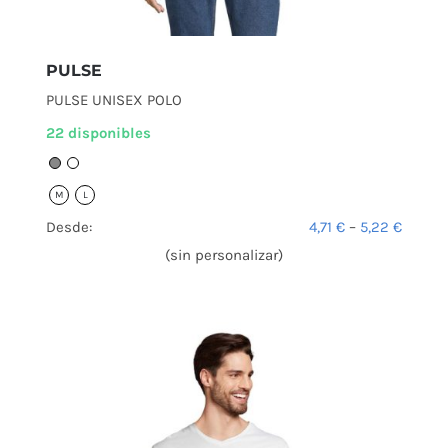
PULSE
PULSE UNISEX POLO
22 disponibles
M
L
Desde:
4,71
€
–
5,22
€
(sin personalizar)