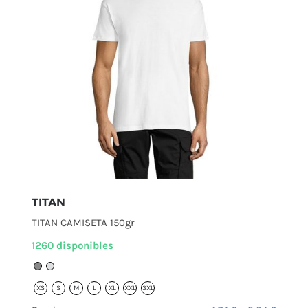
TITAN
TITAN CAMISETA 150gr
1260 disponibles
XS
S
M
L
XL
XXL
3XL