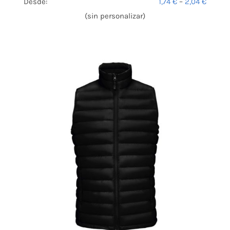
Desde:
1,74
€
–
2,04
€
(sin personalizar)