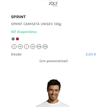
SPRINT
SPRINT CAMISETA UNISEX 130g
107 disponibles
S
M
L
XL
XXL
3XL
Desde:
2,03
€
(sin personalizar)