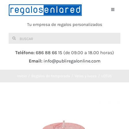
Saltar
al
Toggle
Navigati
contenido
Tu empresa de regalos personalizados
Home
Buscar:
TEXTIL
Teléfono:
686 88 66 15
(de 09.00 a 18.00 horas)
Email:
info@publiregalonline.com
BOLSAS
Inicio
Regalos de temporada
Velas y luces
LOTUS
COMIDA Y BEBIDA
DEPORTES Y OCIO
HERRAMIENTAS