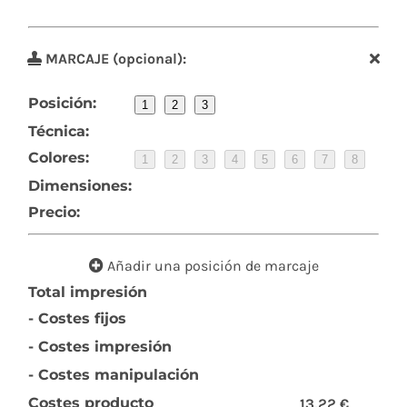
MARCAJE (opcional):
Posición:
1
2
3
Técnica:
Colores:
1
2
3
4
5
6
7
8
Dimensiones:
Precio:
Añadir una posición de marcaje
Total impresión
- Costes fijos
- Costes impresión
- Costes manipulación
Costes producto
13,22 €