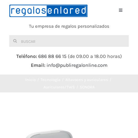
Saltar
al
Toggle
Navigati
contenido
Tu empresa de regalos personalizados
Home
Buscar:
TEXTIL
Teléfono:
686 88 66 15
(de 09.00 a 18.00 horas)
Email:
info@publiregalonline.com
BOLSAS
Inicio
Tecnología
Altavoces y auriculares
COMIDA Y BEBIDA
Auriculares/TWS
SONORA
DEPORTES Y OCIO
HERRAMIENTAS