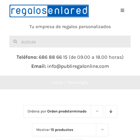
Saltar
al
Toggle
Navigati
contenido
Tu empresa de regalos personalizados
Home
Buscar:
TEXTIL
Teléfono:
686 88 66 15
(de 09.00 a 18.00 horas)
Email:
info@publiregalonline.com
BOLSAS
Inicio
Tecnología
COMIDA Y BEBIDA
DEPORTES Y OCIO
Ordena por
Orden predeterminado
HERRAMIENTAS
Mostrar
15 productos