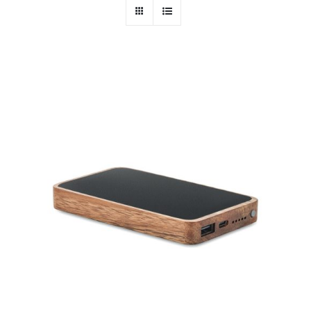
PERSONAL
NIÑOS
OFICINA
LLUVIA
TECNOLOGÍA
NAVIDAD
WooCommerce Cart