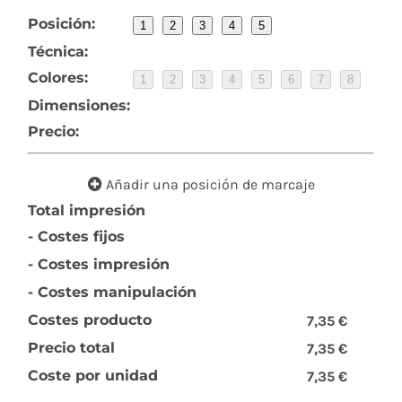
Posición:
1
2
3
4
5
Técnica:
Colores:
1
2
3
4
5
6
7
8
Dimensiones:
Precio:
Añadir una posición de marcaje
Total impresión
- Costes fijos
- Costes impresión
- Costes manipulación
Costes producto
7,35 €
Precio total
7,35 €
Coste por unidad
7,35 €