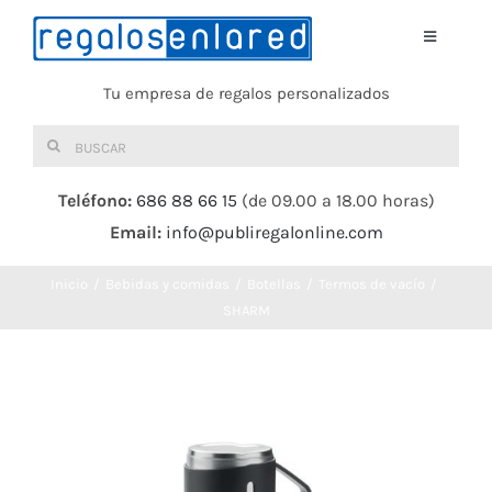
Saltar
al
Toggle
Navigati
contenido
Tu empresa de regalos personalizados
Home
Buscar:
TEXTIL
Teléfono:
686 88 66 15
(de 09.00 a 18.00 horas)
Email:
info@publiregalonline.com
BOLSAS
Inicio
Bebidas y comidas
Botellas
Termos de vacío
COMIDA Y BEBIDA
SHARM
DEPORTES Y OCIO
HERRAMIENTAS