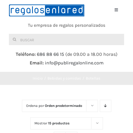
Saltar
al
Toggle
Navigati
contenido
Tu empresa de regalos personalizados
Home
Buscar:
TEXTIL
Teléfono:
686 88 66 15
(de 09.00 a 18.00 horas)
Email:
info@publiregalonline.com
BOLSAS
Inicio
Bebidas y comidas
Botellas
COMIDA Y BEBIDA
DEPORTES Y OCIO
Ordena por
Orden predeterminado
HERRAMIENTAS
Mostrar
15 productos