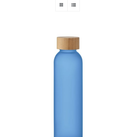
PERSONAL
NIÑOS
OFICINA
LLUVIA
TECNOLOGÍA
NAVIDAD
WooCommerce Cart