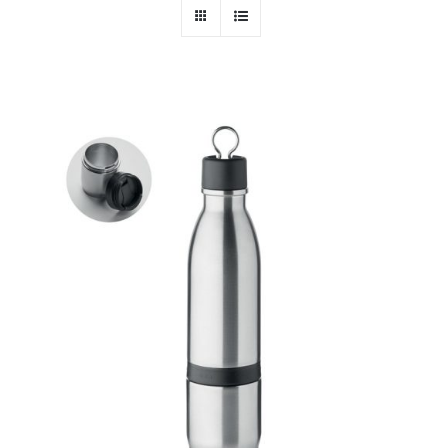
PERSONAL
NIÑOS
OFICINA
LLUVIA
TECNOLOGÍA
NAVIDAD
WooCommerce Cart