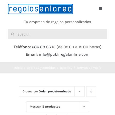
Saltar
al
Toggle
Navigati
contenido
Tu empresa de regalos personalizados
Home
Buscar:
TEXTIL
Teléfono:
686 88 66 15
(de 09.00 a 18.00 horas)
Email:
info@publiregalonline.com
BOLSAS
Inicio
Bebidas y comidas
Botellas
Termos de vacío
COMIDA Y BEBIDA
DEPORTES Y OCIO
Ordena por
Orden predeterminado
HERRAMIENTAS
Mostrar
15 productos