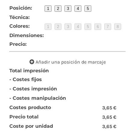
Posición:
1
2
3
4
5
Técnica:
Colores:
1
2
3
4
5
6
7
8
Dimensiones:
Precio:
Añadir una posición de marcaje
Total impresión
- Costes fijos
- Costes impresión
- Costes manipulación
Costes producto
3,65 €
Precio total
3,65 €
Coste por unidad
3,65 €