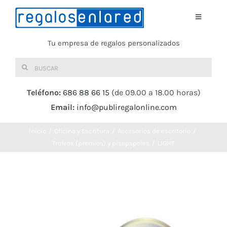
Saltar
al
Toggle
Navigati
contenido
Tu empresa de regalos personalizados
Home
Buscar:
TEXTIL
Teléfono:
686 88 66 15
(de 09.00 a 18.00 horas)
Email:
info@publiregalonline.com
BOLSAS
Inicio
Oficina y Escritura
Accesorios de escritorio
COMIDA Y BEBIDA
Trofeos (premios) y pisapapeles
LIGHT
DEPORTES Y OCIO
HERRAMIENTAS