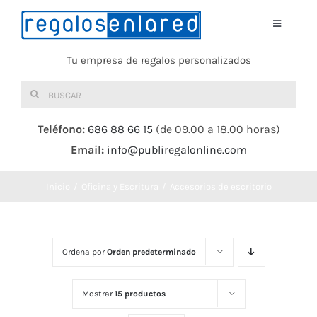
Saltar
al
Toggle
Navigati
contenido
Tu empresa de regalos personalizados
Home
Buscar:
TEXTIL
Teléfono:
686 88 66 15
(de 09.00 a 18.00 horas)
Email:
info@publiregalonline.com
BOLSAS
Inicio
Oficina y Escritura
Accesorios de escritorio
COMIDA Y BEBIDA
DEPORTES Y OCIO
Ordena por
Orden predeterminado
HERRAMIENTAS
Mostrar
15 productos