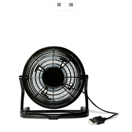
PERSONAL
NIÑOS
OFICINA
LLUVIA
TECNOLOGÍA
NAVIDAD
WooCommerce Cart