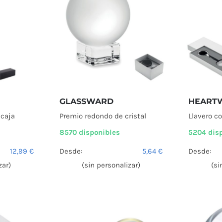
GLASSWARD
HEART
 caja
Premio redondo de cristal
Llavero co
8570 disponibles
5204 dis
12,99
€
Desde:
5,64
€
Desde:
zar)
(sin personalizar)
(si