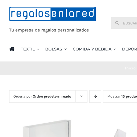
Saltar
al
Buscar:
contenido
Tu empresa de regalos personalizados
TEXTIL
BOLSAS
COMIDA Y BEBIDA
DEPOR
Inicio
Ordena por
Orden predeterminado
Mostrar
15 produ