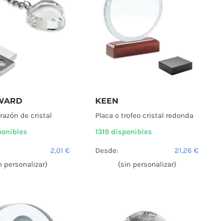
WARD
KEEN
razón de cristal
Placa o trofeo cristal redonda
ponibles
1319 disponibles
2,01
€
Desde:
21,26
€
n personalizar)
(sin personalizar)