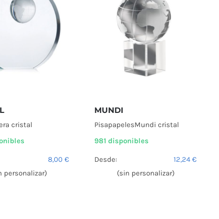
L
MUNDI
era cristal
PisapapelesMundi cristal
onibles
981 disponibles
8,00
€
Desde:
12,24
€
n personalizar)
(sin personalizar)