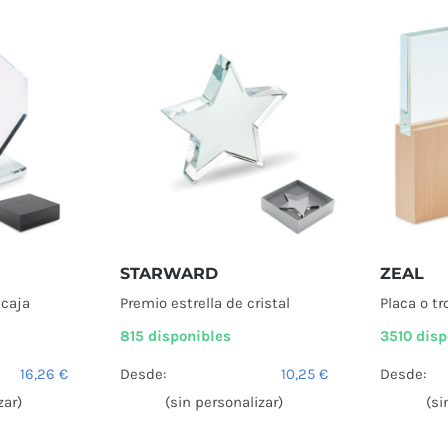
STARWARD
ZEAL
 caja
Premio estrella de cristal
Placa o tr
815 disponibles
3510 disp
16,26
€
Desde:
10,25
€
Desde:
zar)
(sin personalizar)
(si