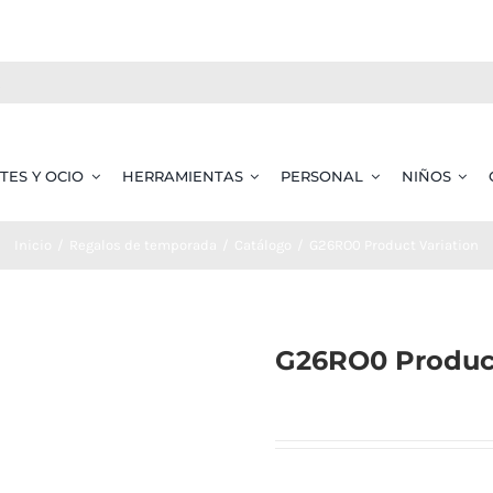
TES Y OCIO
HERRAMIENTAS
PERSONAL
NIÑOS
Inicio
Regalos de temporada
Catálogo
G26RO0 Product Variation
G26RO0 Product