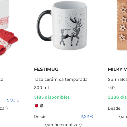
FESTIMUG
MILKY 
za
Taza cerámica temporada
Guirnald
300 ml
-40
5185 disponibles
3336 dis
5,93
€
zar)
Desde:
Desde:
2,22
€
(si
(sin personalizar)