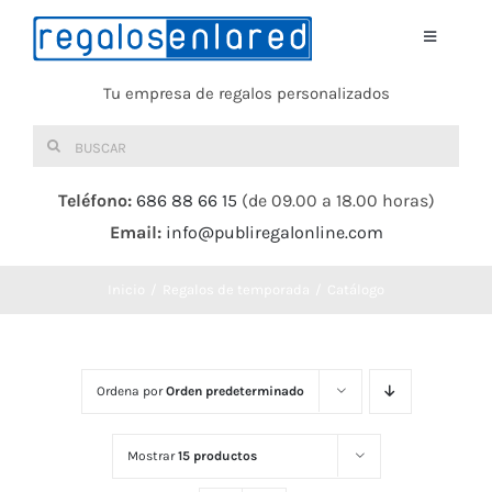
Saltar
al
Toggle
Navigati
contenido
Tu empresa de regalos personalizados
Home
Buscar:
TEXTIL
Teléfono:
686 88 66 15
(de 09.00 a 18.00 horas)
Email:
info@publiregalonline.com
BOLSAS
Inicio
Regalos de temporada
Catálogo
COMIDA Y BEBIDA
DEPORTES Y OCIO
Ordena por
Orden predeterminado
HERRAMIENTAS
Mostrar
15 productos