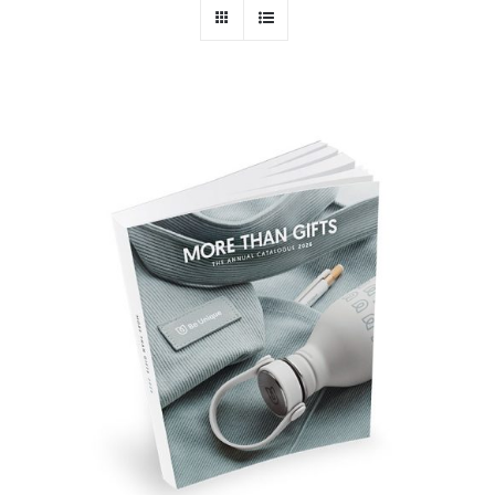
PERSONAL
NIÑOS
OFICINA
LLUVIA
TECNOLOGÍA
NAVIDAD
WooCommerce Cart