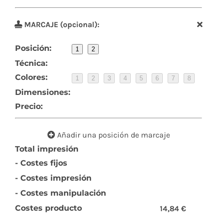
MARCAJE (opcional):
Posición:
1
2
Técnica:
Colores:
1
2
3
4
5
6
7
8
Dimensiones:
Precio:
Añadir una posición de marcaje
Total impresión
- Costes fijos
- Costes impresión
- Costes manipulación
Costes producto
14,84 €