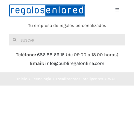
Saltar
al
Toggle
Navigati
contenido
Tu empresa de regalos personalizados
Home
Buscar:
TEXTIL
Teléfono:
686 88 66 15
(de 09.00 a 18.00 horas)
Email:
info@publiregalonline.com
BOLSAS
Inicio
Tecnología
Localizadores inteligentes
WALL
COMIDA Y BEBIDA
DEPORTES Y OCIO
HERRAMIENTAS