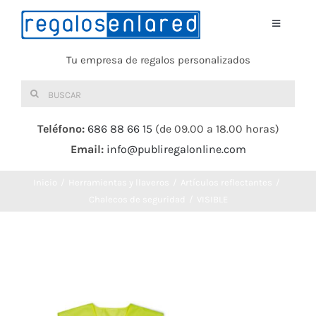
Saltar
al
Toggle
Navigati
contenido
Tu empresa de regalos personalizados
Home
Buscar:
TEXTIL
Teléfono:
686 88 66 15
(de 09.00 a 18.00 horas)
Email:
info@publiregalonline.com
BOLSAS
Inicio
Herramientas y llaveros
Artículos reflectantes
COMIDA Y BEBIDA
Chalecos de seguridad
VISIBLE
DEPORTES Y OCIO
HERRAMIENTAS