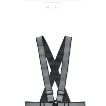
PERSONAL
NIÑOS
OFICINA
LLUVIA
TECNOLOGÍA
NAVIDAD
WooCommerce Cart