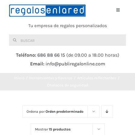
Saltar
al
Toggle
Navigati
contenido
Tu empresa de regalos personalizados
Home
Buscar:
TEXTIL
Teléfono:
686 88 66 15
(de 09.00 a 18.00 horas)
Email:
info@publiregalonline.com
BOLSAS
Inicio
Herramientas y llaveros
Artículos reflectantes
COMIDA Y BEBIDA
Chalecos de seguridad
DEPORTES Y OCIO
Ordena por
Orden predeterminado
HERRAMIENTAS
Mostrar
15 productos