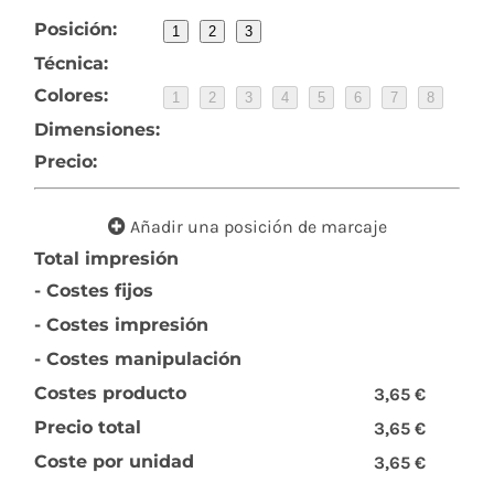
Posición:
1
2
3
Técnica:
Colores:
1
2
3
4
5
6
7
8
Dimensiones:
Precio:
Añadir una posición de marcaje
Total impresión
- Costes fijos
- Costes impresión
- Costes manipulación
Costes producto
3,65 €
Precio total
3,65 €
Coste por unidad
3,65 €