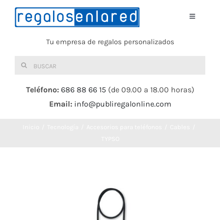
Saltar
al
Toggle
Navigati
contenido
Tu empresa de regalos personalizados
Home
Buscar:
TEXTIL
Teléfono:
686 88 66 15
(de 09.00 a 18.00 horas)
Email:
info@publiregalonline.com
BOLSAS
Inicio
Tecnología
Accesorios para teléfonos
Cables
COMIDA Y BEBIDA
TYPSO
DEPORTES Y OCIO
HERRAMIENTAS