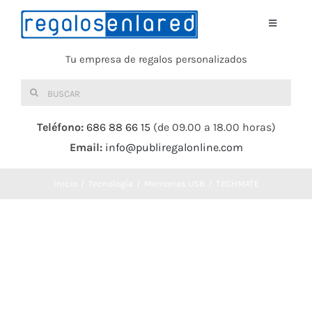
Saltar
al
Toggle
Navigati
contenido
Tu empresa de regalos personalizados
Home
Buscar:
TEXTIL
Teléfono:
686 88 66 15
(de 09.00 a 18.00 horas)
Email:
info@publiregalonline.com
BOLSAS
Inicio
Tecnología
Memorias USB
TECHMATE
COMIDA Y BEBIDA
DEPORTES Y OCIO
HERRAMIENTAS