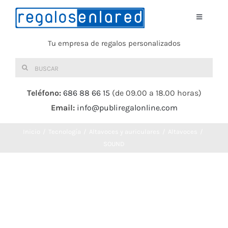
Saltar
al
Toggle
Navigati
contenido
Tu empresa de regalos personalizados
Home
Buscar:
TEXTIL
Teléfono:
686 88 66 15
(de 09.00 a 18.00 horas)
Email:
info@publiregalonline.com
BOLSAS
Inicio
Tecnología
Altavoces y auriculares
Altavoces
COMIDA Y BEBIDA
SOUND
DEPORTES Y OCIO
HERRAMIENTAS