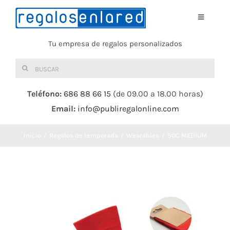
Saltar
al
Toggle
Navigati
contenido
Tu empresa de regalos personalizados
Home
Buscar:
TEXTIL
Teléfono:
686 88 66 15
(de 09.00 a 18.00 horas)
Email:
info@publiregalonline.com
BOLSAS
Inicio
Regalos de temporada
Wearables
SOC MEDIUM
COMIDA Y BEBIDA
DEPORTES Y OCIO
HERRAMIENTAS