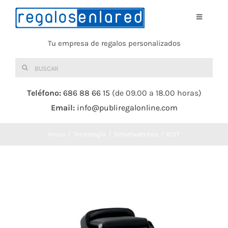
Saltar
al
Toggle
Navigati
contenido
Tu empresa de regalos personalizados
Home
Buscar:
TEXTIL
Teléfono:
686 88 66 15
(de 09.00 a 18.00 horas)
Email:
info@publiregalonline.com
BOLSAS
Inicio
Tecnología
Smartwatches
RIST
COMIDA Y BEBIDA
DEPORTES Y OCIO
HERRAMIENTAS