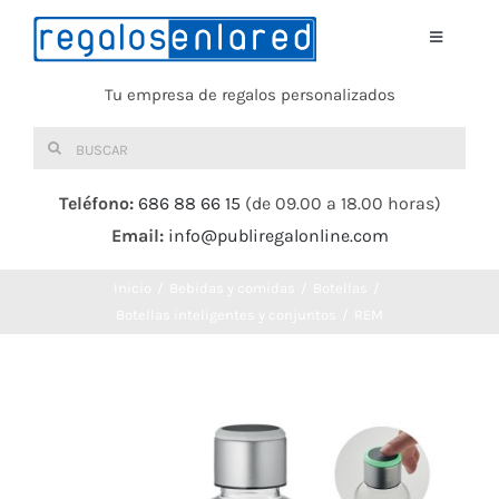
Saltar
al
Toggle
Navigati
contenido
Tu empresa de regalos personalizados
Home
Buscar:
TEXTIL
Teléfono:
686 88 66 15
(de 09.00 a 18.00 horas)
Email:
info@publiregalonline.com
BOLSAS
Inicio
Bebidas y comidas
Botellas
COMIDA Y BEBIDA
Botellas inteligentes y conjuntos
REM
DEPORTES Y OCIO
HERRAMIENTAS