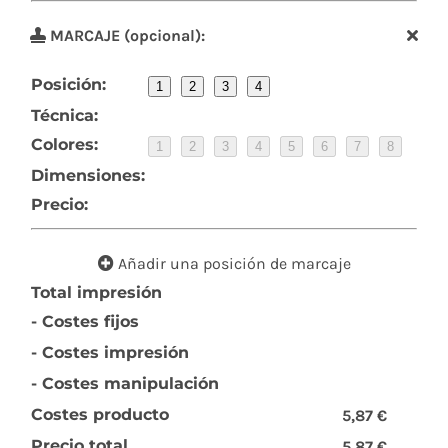
MARCAJE (opcional):
Posición:
1
2
3
4
Técnica:
Colores:
1
2
3
4
5
6
7
8
Dimensiones:
Precio:
Añadir una posición de marcaje
Total impresión
- Costes fijos
- Costes impresión
- Costes manipulación
Costes producto
5,87 €
Precio total
5,87 €