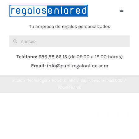
Saltar
al
Toggle
Navigati
contenido
Tu empresa de regalos personalizados
Home
Buscar:
TEXTIL
Teléfono:
686 88 66 15
(de 09.00 a 18.00 horas)
Email:
info@publiregalonline.com
BOLSAS
Inicio
Tecnología
Power banks
Baja capacidad ≥2.000
COMIDA Y BEBIDA
POWERBAMC
DEPORTES Y OCIO
HERRAMIENTAS