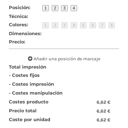
Posición:
1
2
3
4
Técnica:
Colores:
1
2
3
4
5
6
7
8
Dimensiones:
Precio:
Añadir una posición de marcaje
Total impresión
- Costes fijos
- Costes impresión
- Costes manipulación
Costes producto
6,62 €
Precio total
6,62 €
Coste por unidad
6,62 €