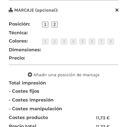
MARCAJE (opcional):
Posición:
1
2
Técnica:
Colores:
1
2
3
4
5
6
7
8
Dimensiones:
Precio:
Añadir una posición de marcaje
Total impresión
- Costes fijos
- Costes impresión
- Costes manipulación
Costes producto
11,73 €
Precio total
11,73 €