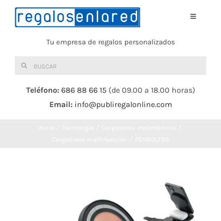
Saltar
al
Toggle
Navigati
contenido
Tu empresa de regalos personalizados
Home
Buscar:
TEXTIL
Teléfono:
686 88 66 15
(de 09.00 a 18.00 horas)
Email:
info@publiregalonline.com
BOLSAS
Inicio
Tecnología
Cargadores inalámbricos
COMIDA Y BEBIDA
Cargadores multi función
PENDOLESS
DEPORTES Y OCIO
HERRAMIENTAS