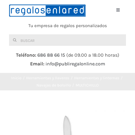
Saltar
al
Toggle
Navigati
contenido
Tu empresa de regalos personalizados
Home
Buscar:
TEXTIL
Teléfono:
686 88 66 15
(de 09.00 a 18.00 horas)
Email:
info@publiregalonline.com
BOLSAS
Inicio
Herramientas y llaveros
Herramientas y linternas
COMIDA Y BEBIDA
Navajas de bolsillo
MULTICHILLO
DEPORTES Y OCIO
HERRAMIENTAS