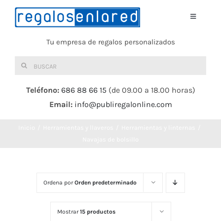
Saltar
al
Toggle
Navigati
contenido
Tu empresa de regalos personalizados
Home
Buscar:
TEXTIL
Teléfono:
686 88 66 15
(de 09.00 a 18.00 horas)
Email:
info@publiregalonline.com
BOLSAS
Inicio
Herramientas y llaveros
Herramientas y linternas
COMIDA Y BEBIDA
Navajas de bolsillo
DEPORTES Y OCIO
Ordena por
Orden predeterminado
HERRAMIENTAS
Mostrar
15 productos