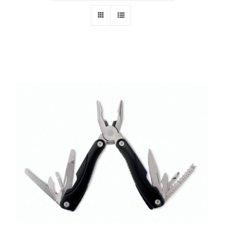
PERSONAL
NIÑOS
OFICINA
LLUVIA
TECNOLOGÍA
NAVIDAD
WooCommerce Cart