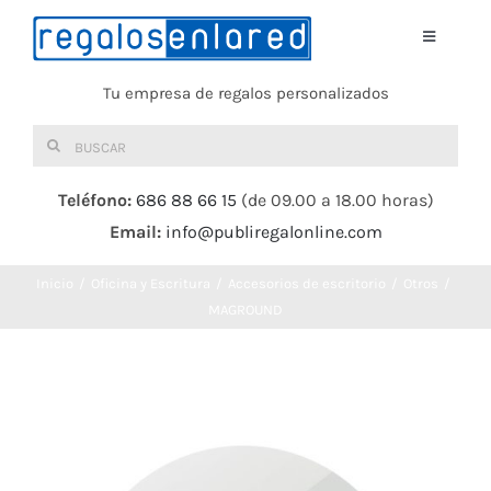
Saltar
al
Toggle
Navigati
contenido
Tu empresa de regalos personalizados
Home
Buscar:
TEXTIL
Teléfono:
686 88 66 15
(de 09.00 a 18.00 horas)
Email:
info@publiregalonline.com
BOLSAS
Inicio
Oficina y Escritura
Accesorios de escritorio
Otros
COMIDA Y BEBIDA
MAGROUND
DEPORTES Y OCIO
HERRAMIENTAS