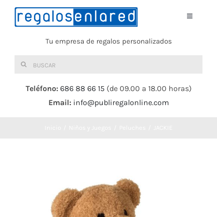
Saltar
al
Toggle
Navigati
contenido
Tu empresa de regalos personalizados
Home
Buscar:
TEXTIL
Teléfono:
686 88 66 15
(de 09.00 a 18.00 horas)
Email:
info@publiregalonline.com
BOLSAS
Inicio
Niños y Juegos
Peluches
JACKIE
COMIDA Y BEBIDA
DEPORTES Y OCIO
HERRAMIENTAS