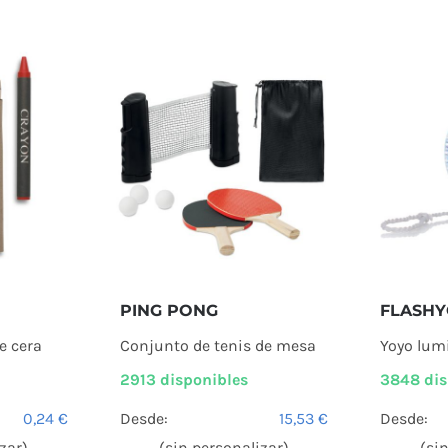
PING PONG
FLASH
e cera
Conjunto de tenis de mesa
Yoyo lum
2913 disponibles
3848 dis
0,24
€
Desde:
15,53
€
Desde:
zar)
(sin personalizar)
(si