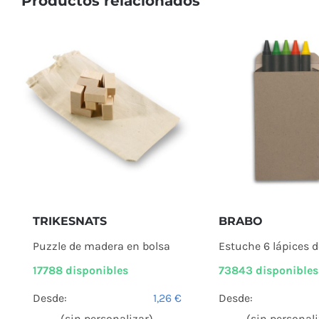
Productos relacionados
TRIKESNATS
BRABO
Puzzle de madera en bolsa
Estuche 6 lápices d
17788 disponibles
73843 disponibles
Desde:
1,26
€
Desde:
(sin personalizar)
(sin personali