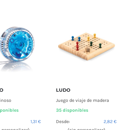
YO
LUDO
inoso
Juego de viaje de madera
ponibles
35 disponibles
1,31
€
Desde:
2,82
€
n personalizar)
(sin personalizar)