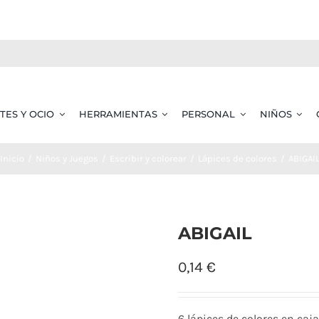
TES Y OCIO
HERRAMIENTAS
PERSONAL
NIÑOS
Inicio
Niños y Juegos
Escribir y colorear
Lápices de colores
ABIGAI
ABIGAIL
0,14
€
6 lápices de colores en caja