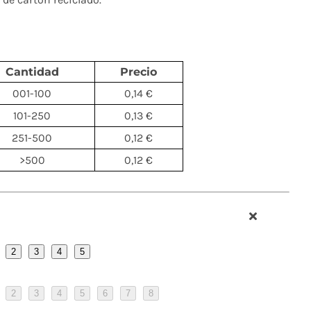
Cantidad
Precio
001-100
0,14 €
101-250
0,13 €
251-500
0,12 €
>500
0,12 €
2
3
4
5
2
3
4
5
6
7
8