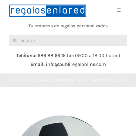
Saltar
al
Toggle
Navigati
contenido
Tu empresa de regalos personalizados
Home
Buscar:
TEXTIL
Teléfono:
686 88 66 15
(de 09.00 a 18.00 horas)
Email:
info@publiregalonline.com
BOLSAS
Inicio
Niños y Juegos
Juegos de interior
Antiestrés
GOAL
COMIDA Y BEBIDA
DEPORTES Y OCIO
HERRAMIENTAS