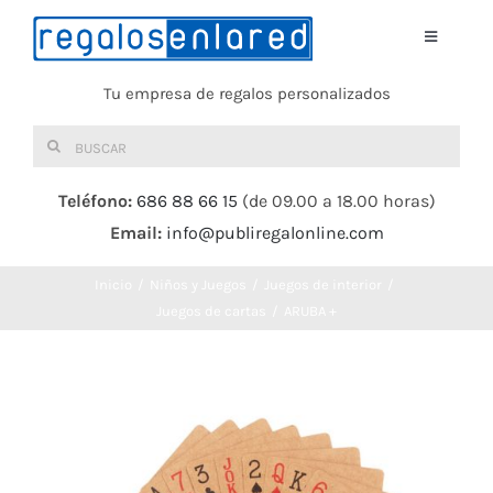
Saltar
al
Toggle
Navigati
contenido
Tu empresa de regalos personalizados
Home
Buscar:
TEXTIL
Teléfono:
686 88 66 15
(de 09.00 a 18.00 horas)
Email:
info@publiregalonline.com
BOLSAS
Inicio
Niños y Juegos
Juegos de interior
COMIDA Y BEBIDA
Juegos de cartas
ARUBA +
DEPORTES Y OCIO
HERRAMIENTAS