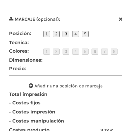
MARCAJE (opcional):
Posición:
1
2
3
4
5
Técnica:
Colores:
1
2
3
4
5
6
7
8
Dimensiones:
Precio:
Añadir una posición de marcaje
Total impresión
- Costes fijos
- Costes impresión
- Costes manipulación
Costes producto
3,12 €