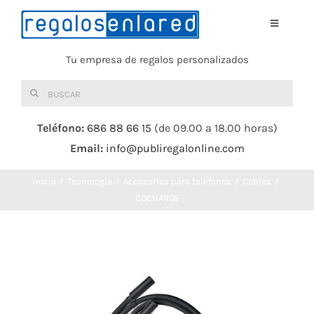
Saltar
al
Toggle
Navigati
contenido
Tu empresa de regalos personalizados
Home
Buscar:
TEXTIL
Teléfono:
686 88 66 15
(de 09.00 a 18.00 horas)
Email:
info@publiregalonline.com
BOLSAS
Inicio
Tecnología
Accesorios para teléfonos
Cables
COMIDA Y BEBIDA
COCHARGE
DEPORTES Y OCIO
HERRAMIENTAS