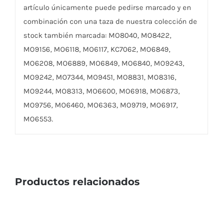
artículo únicamente puede pedirse marcado y en
combinación con una taza de nuestra colección de
stock también marcada: MO8040, MO8422,
MO9156, MO6118, MO6117, KC7062, MO6849,
MO6208, MO6889, MO6849, MO6840, MO9243,
MO9242, MO7344, MO9451, MO8831, MO8316,
MO9244, MO8313, MO6600, MO6918, MO6873,
MO9756, MO6460, MO6363, MO9719, MO6917,
MO6553.
Productos relacionados