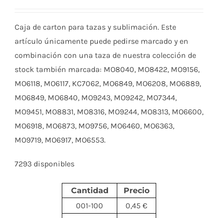
Caja de carton para tazas y sublimación. Este
artículo únicamente puede pedirse marcado y en
combinación con una taza de nuestra colección de
stock también marcada: MO8040, MO8422, MO9156,
MO6118, MO6117, KC7062, MO6849, MO6208, MO6889,
MO6849, MO6840, MO9243, MO9242, MO7344,
MO9451, MO8831, MO8316, MO9244, MO8313, MO6600,
MO6918, MO6873, MO9756, MO6460, MO6363,
MO9719, MO6917, MO6553.
7293 disponibles
Cantidad
Precio
001-100
0,45 €