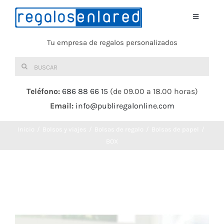
Saltar
al
Toggle
Navigati
contenido
Tu empresa de regalos personalizados
Home
Buscar:
TEXTIL
Teléfono:
686 88 66 15
(de 09.00 a 18.00 horas)
Email:
info@publiregalonline.com
BOLSAS
Inicio
Bolsos y viajes
Bolsas de regalo
Bolsas de papel
COMIDA Y BEBIDA
BOX
DEPORTES Y OCIO
HERRAMIENTAS