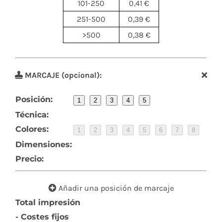
101-250
0,41 €
251-500
0,39 €
>500
0,38 €
MARCAJE (opcional):
Posición:
1
2
3
4
5
Técnica:
Colores:
1
2
3
4
5
6
7
8
Dimensiones:
Precio:
Añadir una posición de marcaje
Total impresión
- Costes fijos