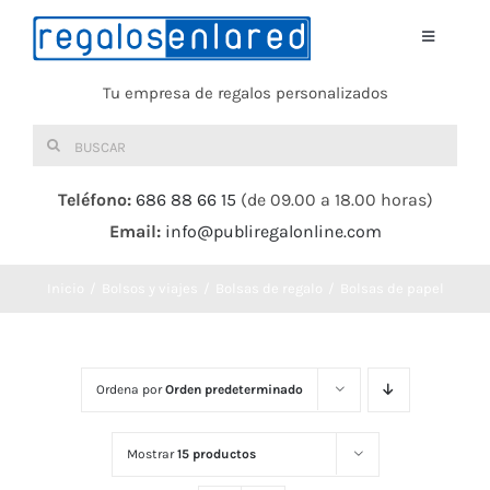
Saltar
al
Toggle
Navigati
contenido
Tu empresa de regalos personalizados
Home
Buscar:
TEXTIL
Teléfono:
686 88 66 15
(de 09.00 a 18.00 horas)
Email:
info@publiregalonline.com
BOLSAS
Inicio
Bolsos y viajes
Bolsas de regalo
Bolsas de papel
COMIDA Y BEBIDA
DEPORTES Y OCIO
Ordena por
Orden predeterminado
HERRAMIENTAS
Mostrar
15 productos