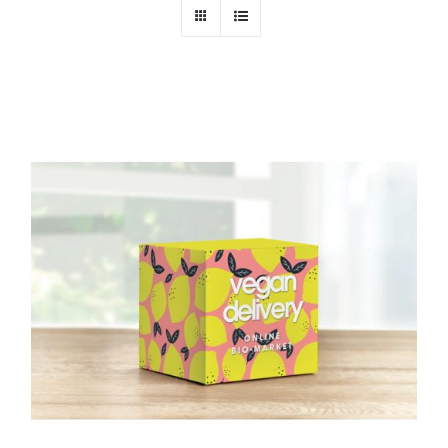
PERSONAL
NIÑOS
OFICINA
LLUVIA
TECNOLOGÍA
NAVIDAD
WooCommerce Cart