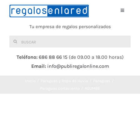
Saltar
al
Toggle
Navigati
contenido
Tu empresa de regalos personalizados
Home
Buscar:
TEXTIL
Teléfono:
686 88 66 15
(de 09.00 a 18.00 horas)
Email:
info@publiregalonline.com
BOLSAS
Inicio
Paraguas y Ropa de lluvia
Paraguas
COMIDA Y BEBIDA
Paraguas cortaviento
AGUMBE
DEPORTES Y OCIO
HERRAMIENTAS