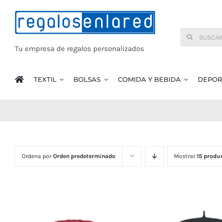
Saltar
al
Buscar:
contenido
Tu empresa de regalos personalizados
TEXTIL
BOLSAS
COMIDA Y BEBIDA
DEPOR
Ordena por
Orden predeterminado
Mostrar
15 produ