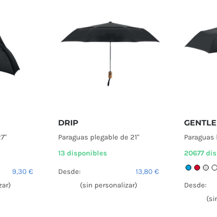
DRIP
GENTL
7"
Paraguas plegable de 21"
Paraguas 
13 disponibles
20677 di
9,30
€
Desde:
13,80
€
zar)
(sin personalizar)
Desde:
(si