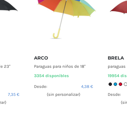
ARCO
BRELA
e 23"
Paraguas para niños de 18"
paraguas 
3354 disponibles
19954 di
Desde:
4,38
€
7,35
€
(sin personalizar)
Desde:
zar)
(si