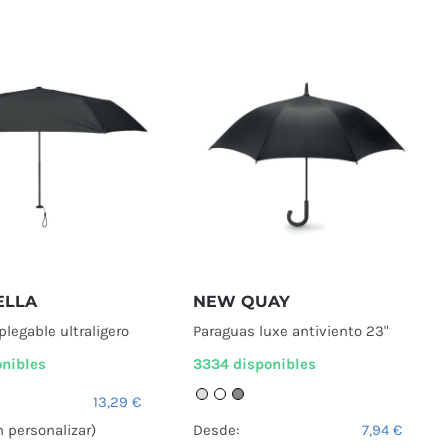
ELLA
NEW QUAY
plegable ultraligero
Paraguas luxe antiviento 23"
onibles
3334 disponibles
13,29
€
n personalizar)
Desde:
7,94
€