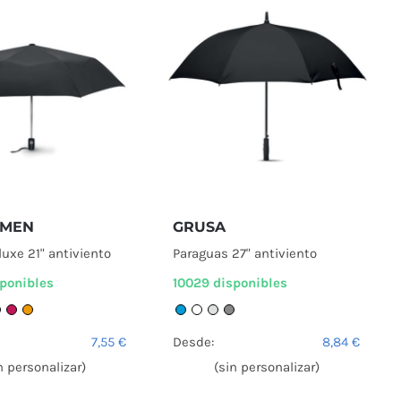
EMEN
GRUSA
luxe 21" antiviento
Paraguas 27" antiviento
sponibles
10029 disponibles
7,55
€
Desde:
8,84
€
n personalizar)
(sin personalizar)