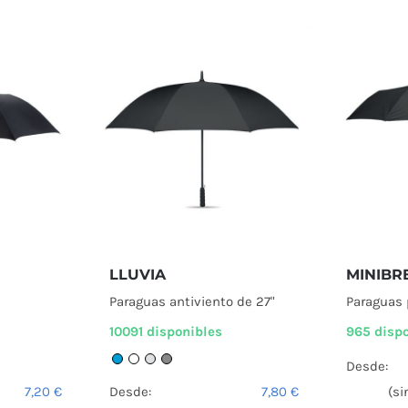
LLUVIA
MINIBR
Paraguas antiviento de 27"
Paraguas 
10091 disponibles
965 disp
Desde:
7,20
€
Desde:
7,80
€
(si