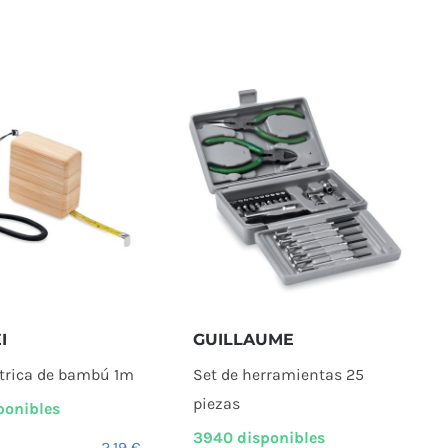
I
GUILLAUME
trica de bambú 1m
Set de herramientas 25
piezas
ponibles
3940 disponibles
2,19
€