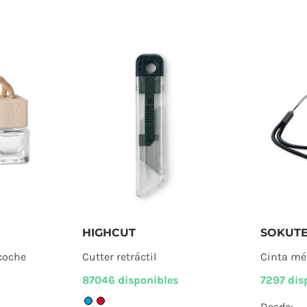
HIGHCUT
SOKUTE
coche
Cutter retráctil
Cinta mé
87046 disponibles
7297 dis
Desde: