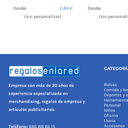
Desde:
0,84
€
Desde:
(sin personalizar)
(sin personali
CATEGORÍ
Bolsas
Empresa con más de 20 años de
Comida y be
experiencia especializada en
Deportes y o
Herramient
merchandising, regalos de empresa y
Personal
artículos publicitarios.
Niños
Oficina
Lluvia
Accesorios
Teléfono:
686 88 66 15