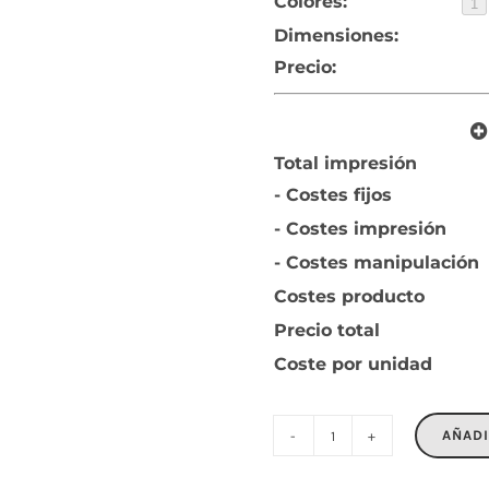
Colores:
1
Dimensiones:
Precio:
Total impresión
- Costes fijos
- Costes impresión
- Costes manipulación
Costes producto
Precio total
Coste por unidad
AÑADI
WITHME
cantidad