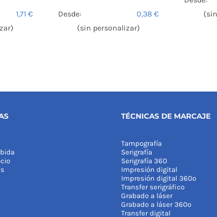
1,71
€
Desde:
0,38
€
(si
zar)
(sin personalizar)
AS
TÉCNICAS DE MARCAJE
Tampografía
bida
Serigrafía
cio
Serigrafía 360
as
Impresión digital
Impresión digital 360º
Transfer serigráfico
Grabado a láser
Grabado a láser 360º
Transfer digital