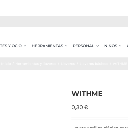
TES Y OCIO
HERRAMIENTAS
PERSONAL
NIÑOS
Inicio
Herramientas y llaveros
Llaveros
Llaveros básicos
WITHME
WITHME
0,30
€
Llavero acrílico clásico pa