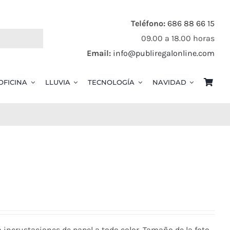
Teléfono:
686 88 66 15
09.00 a 18.00 horas
Email:
info@publiregalonline.com
OFICINA
LLUVIA
TECNOLOGÍA
NAVIDAD
ra incrustaciones de papel a todo color. Tamaño de la foto