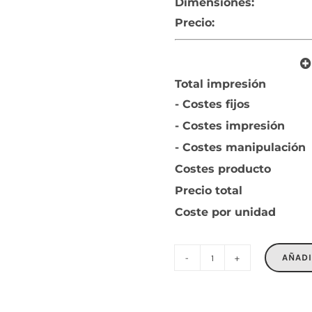
Dimensiones:
Precio:
Total impresión
- Costes fijos
- Costes impresión
- Costes manipulación
Costes producto
Precio total
Coste por unidad
AÑADI
VITRIO
MUG
cantidad