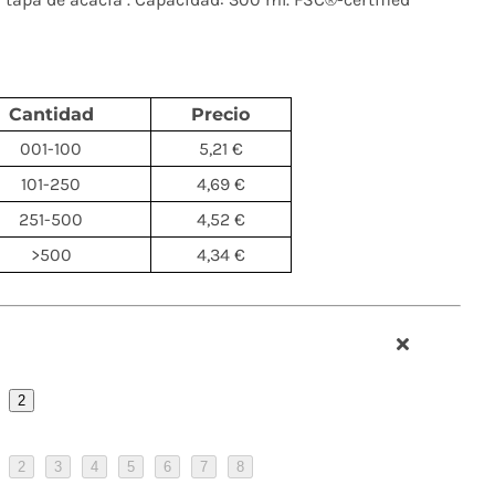
Cantidad
Precio
001-100
5,21 €
101-250
4,69 €
251-500
4,52 €
>500
4,34 €
2
2
3
4
5
6
7
8