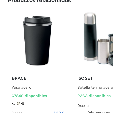
Productos relacionados
BRACE
ISOSET
Vaso acero
Botella termo acero
67849 disponibles
2263 disponibles
Desde:
Desde:
4,59
€
(sin personali