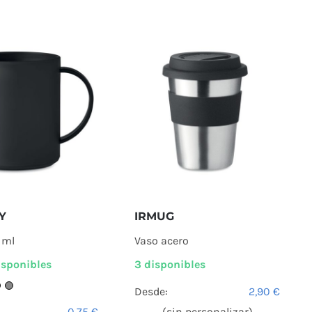
IRMUG
Y
Vaso acero
 ml
3 disponibles
sponibles
Desde:
2,90
€
(sin personalizar)
0,75
€