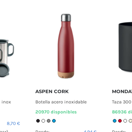
ASPEN CORK
MONDA
 inox
Botella acero inoxidable
Taza 300
20970 disponibles
86936 di
8,70
€
zar)
Desde:
4,94
€
Desde: