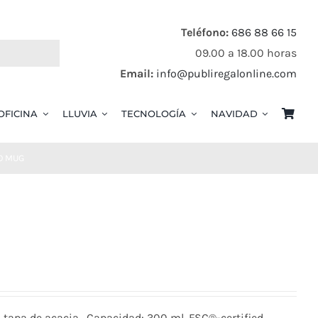
Teléfono:
686 88 66 15
09.00 a 18.00 horas
Email:
info@publiregalonline.com
OFICINA
LLUVIA
TECNOLOGÍA
NAVIDAD
O MUG
n tapa de acacia . Capacidad: 300 ml. FSC®-certified