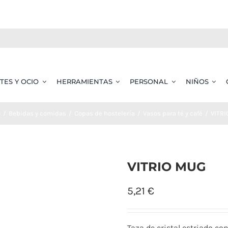
TES Y OCIO
HERRAMIENTAS
PERSONAL
NIÑOS
o
Bebidas y comidas
Copas de hostelería
Vasos para té y café
VITRI
VITRIO MUG
5,21
€
Taza de cristal estriado co