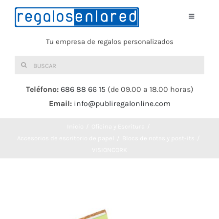
Saltar
al
Toggle
Navigati
contenido
Tu empresa de regalos personalizados
Home
Buscar:
TEXTIL
Teléfono:
686 88 66 15
(de 09.00 a 18.00 horas)
Email:
info@publiregalonline.com
BOLSAS
Inicio
Oficina y Escritura
COMIDA Y BEBIDA
Accesorios de escritorio de papel
Blocs de notas y post-its
VISIONCORK
DEPORTES Y OCIO
HERRAMIENTAS