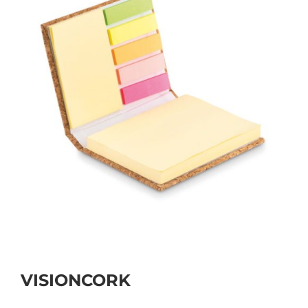
PERSONAL
NIÑOS
OFICINA
LLUVIA
TECNOLOGÍA
NAVIDAD
VISIONCORK
WooCommerce Cart