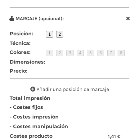
MARCAJE (opcional):
Posición:
1
2
Técnica:
Colores:
1
2
3
4
5
6
7
8
Dimensiones:
Precio:
Añadir una posición de marcaje
Total impresión
- Costes fijos
- Costes impresión
- Costes manipulación
Costes producto
1,41 €