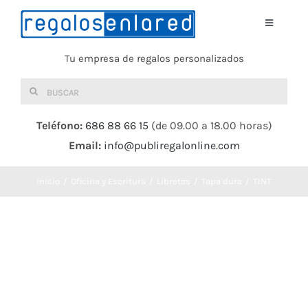
Saltar
al
Toggle
Navigati
contenido
Tu empresa de regalos personalizados
Home
Buscar:
TEXTIL
Teléfono:
686 88 66 15
(de 09.00 a 18.00 horas)
Email:
info@publiregalonline.com
BOLSAS
Inicio
Oficina y Escritura
Libretas
Tapa dura
TINT
COMIDA Y BEBIDA
DEPORTES Y OCIO
HERRAMIENTAS