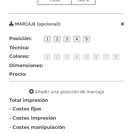
MARCAJE (opcional):
Posición:
1
2
3
4
5
Técnica:
Colores:
1
2
3
4
5
6
7
8
Dimensiones:
Precio:
Añadir una posición de marcaje
Total impresión
- Costes fijos
- Costes impresión
- Costes manipulación