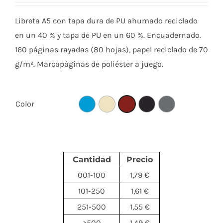
Libreta A5 con tapa dura de PU ahumado reciclado
en un 40 % y tapa de PU en un 60 %. Encuadernado.
160 páginas rayadas (80 hojas), papel reciclado de 70
g/m². Marcapáginas de poliéster a juego.
Color
Cantidad
Precio
001-100
1,79 €
101-250
1,61 €
251-500
1,55 €
>500
1,49 €