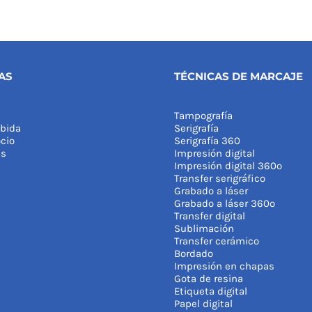
XS
S
M
L
XL
XXL
3XL
M
L
XL
Desde:
1,74
€
–
2,04
€
Desde:
2,03
€
(sin personalizar)
(si
zar)
AS
TÉCNICAS DE MARCAJE
Tampografía
bida
Serigrafía
cio
Serigrafía 360
as
Impresión digital