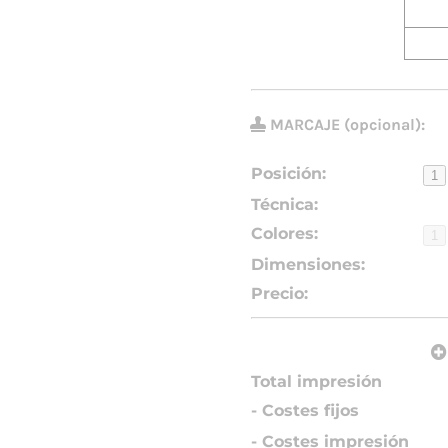
Lo siento, no hay produc
combinación diferente.
MARCAJE (opcional):
Posición:
1
Técnica: