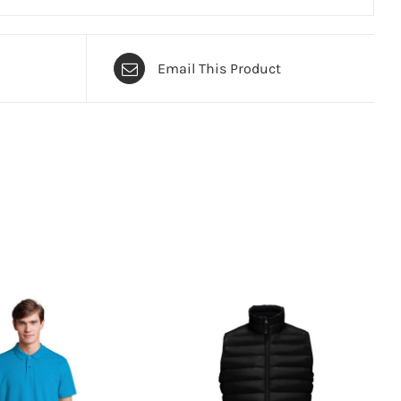
nguro, capucha con cordón del mismo color. Sin
 se vende con estampado
Email This Product