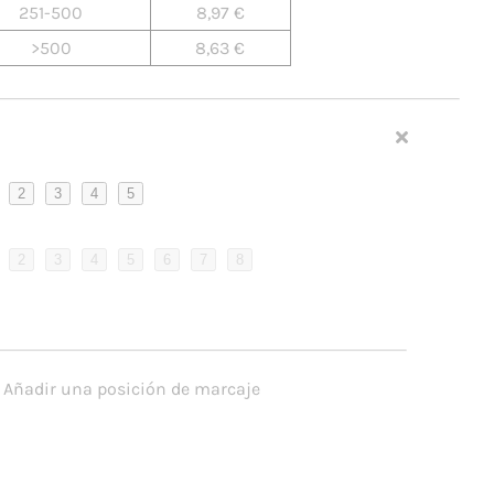
tos que igualen tu selección. Por favor, escoge una
Cantidad
Precio
001-100
10,35 €
101-250
9,32 €
251-500
8,97 €
>500
8,63 €
2
3
4
5