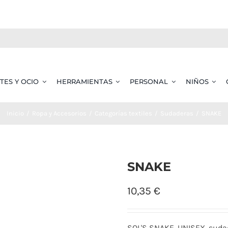
TES Y OCIO
HERRAMIENTAS
PERSONAL
NIÑOS
Inicio
Ropa y Accesorios
Categorías textiles
Sudaderas
SNAKE
SNAKE
10,35
€
SOL'S SNAKE, UNISEX, suda