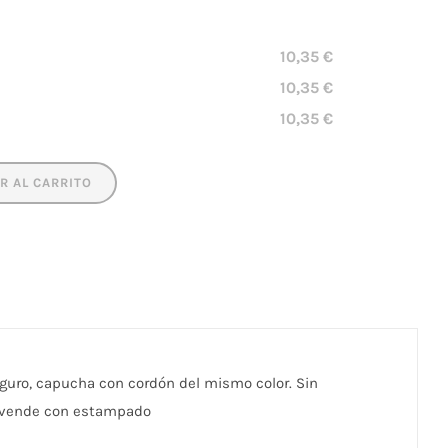
2
3
4
5
6
7
8
Añadir una posición de marcaje
10,35 €
10,35 €
10,35 €
R AL CARRITO