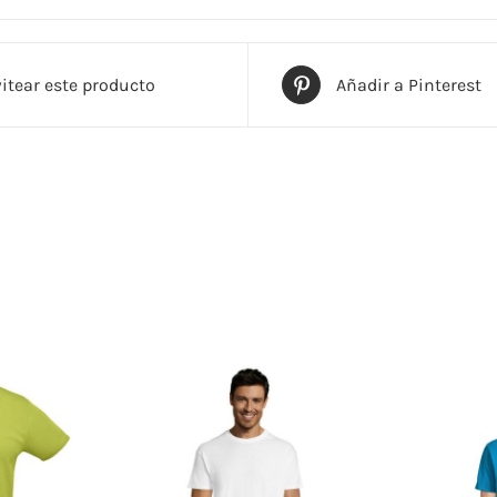
cantidad
con ajuste moderno. Elastano en puños y dobladillo, bolsillo ca
o en anillos - 50% poliéster, interior cepillado. Oeko-Tex®. Sólo
itear este producto
Añadir a Pinterest