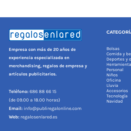
107 disponibles
XL
XXL
S
M
L
XL
XXL
3
Desde:
2,94
€
(sin personalizar)
Desde:
(sin personali
CATEGORÍ
Bolsas
Empresa con más de 20 años de
Comida y be
experiencia especializada en
Deportes y o
Herramient