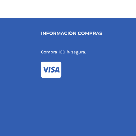
Desde:
(sin personalizar)
4,71
€
–
5,22
€
n personalizar)
INFORMACIÓN COMPRAS
Compra 100 % segura.