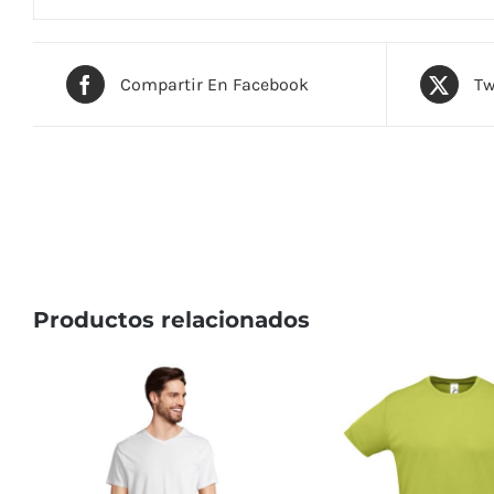
Información adicional
Descripción
SOL'S SNAKE, UNISEX, sudadera con capucha, asequible 
etiqueta. Detalle del tejido: 280G/M² 50% algodón hilad
Compartir En Facebook
Tw