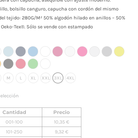
illo, bolsillo canguro, capucha con cordón del mismo
e del tejido: 280G/M² 50% algodón hilado en anillos – 50%
do. Oeko-Tex®. Sólo se vende con estampado
M
L
XL
XXL
3XL
4XL
to, no hay productos que igualen tu selección. Por favor,
 una combinación diferente.
Limpiar Selección