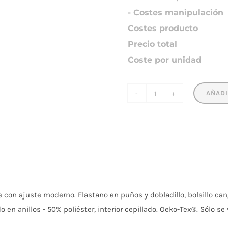
Colores:
1
Dimensiones:
Precio:
Total impresión
- Costes fijos
- Costes impresión
- Costes manipulación
Costes producto
Precio total
Coste por unidad
AÑADI
SNAKE