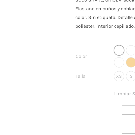
Elastano en puños y doblad
color. Sin etiqueta. Detall
poliéster, interior cepilla
Color
Talla
XS
S
Lo sien
escoge