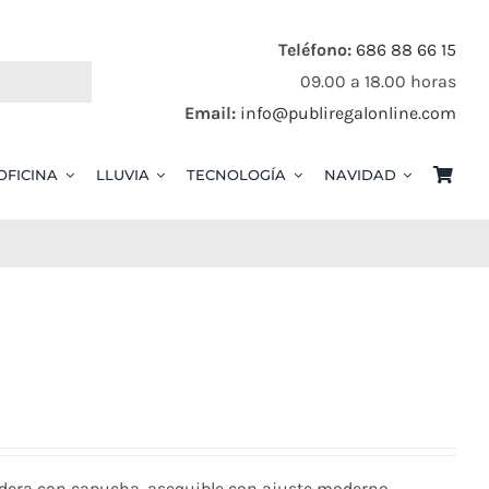
Teléfono:
686 88 66 15
09.00 a 18.00 horas
Email:
info@publiregalonline.com
OFICINA
LLUVIA
TECNOLOGÍA
NAVIDAD
dera con capucha, asequible con ajuste moderno.