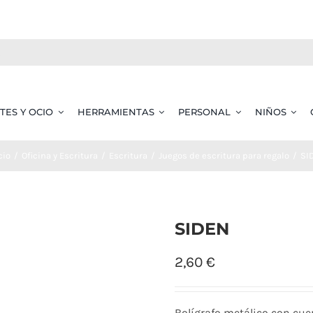
TES Y OCIO
HERRAMIENTAS
PERSONAL
NIÑOS
cio
Oficina y Escritura
Escritura
Juegos de escritura para regalo
SI
SIDEN
2,60
€
Bolígrafo metálico con cue