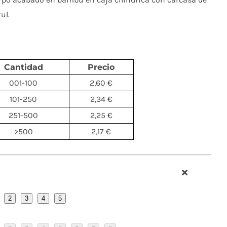
ul.
Cantidad
Precio
001-100
2,60 €
101-250
2,34 €
251-500
2,25 €
>500
2,17 €
2
3
4
5