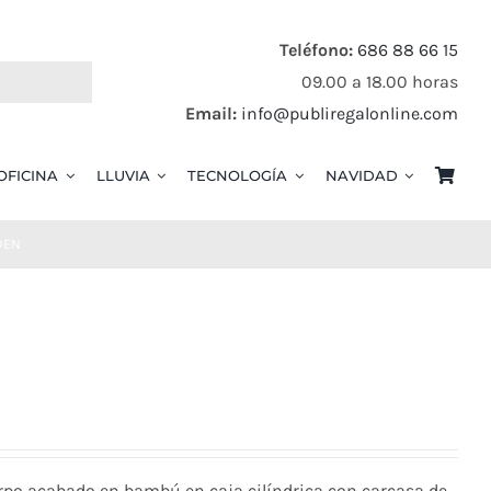
Teléfono:
686 88 66 15
09.00 a 18.00 horas
Email:
info@publiregalonline.com
OFICINA
LLUVIA
TECNOLOGÍA
NAVIDAD
DEN
rpo acabado en bambú en caja cilíndrica con carcasa de