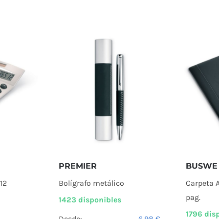
PREMIER
BUSWE 
12
Bolígrafo metálico
Carpeta 
pag.
1423 disponibles
1796 dis
Desde:
6,98
€