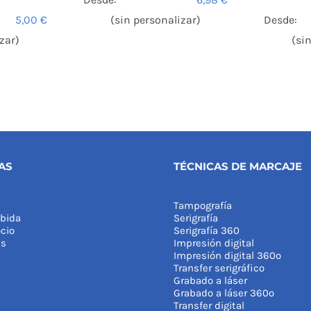
5,00
€
(sin personalizar)
Desde:
zar)
(si
AS
TÉCNICAS DE MARCAJE
Tampografía
bida
Serigrafía
cio
Serigrafía 360
as
Impresión digital
Impresión digital 360º
Transfer serigráfico
Grabado a láser
Grabado a láser 360º
Transfer digital