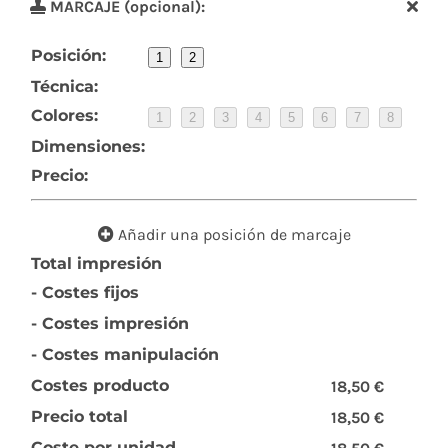
MARCAJE (opcional):
Posición:
1
2
Técnica:
Colores:
1
2
3
4
5
6
7
8
Dimensiones:
Precio:
Añadir una posición de marcaje
Total impresión
- Costes fijos
- Costes impresión
- Costes manipulación
Costes producto
18,50 €
Precio total
18,50 €
Coste por unidad