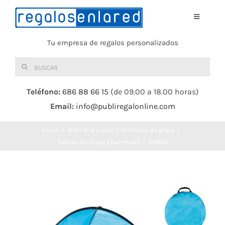
Saltar
al
Toggle
Navigati
contenido
Tu empresa de regalos personalizados
Home
Buscar:
TEXTIL
Teléfono:
686 88 66 15
(de 09.00 a 18.00 horas)
Email:
info@publiregalonline.com
BOLSAS
Inicio
Aire libre y ocio
Artículos de playa
COMIDA Y BEBIDA
Toallas de playa y hammam
SHADE
DEPORTES Y OCIO
HERRAMIENTAS