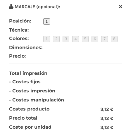
MARCAJE (opcional):
Posición:
1
Técnica:
Colores:
1
2
3
4
5
6
7
8
Dimensiones:
Precio:
Total impresión
- Costes fijos
- Costes impresión
- Costes manipulación
Costes producto
3,12 €
Precio total
3,12 €
Coste por unidad
3,12 €