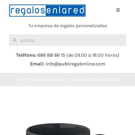
Saltar
al
Toggle
Navigati
contenido
Tu empresa de regalos personalizados
Home
Buscar:
TEXTIL
Teléfono:
686 88 66 15
(de 09.00 a 18.00 horas)
Email:
info@publiregalonline.com
BOLSAS
Inicio
Bebidas y comidas
Cerámica
Tazas
RIBMUG
COMIDA Y BEBIDA
DEPORTES Y OCIO
HERRAMIENTAS