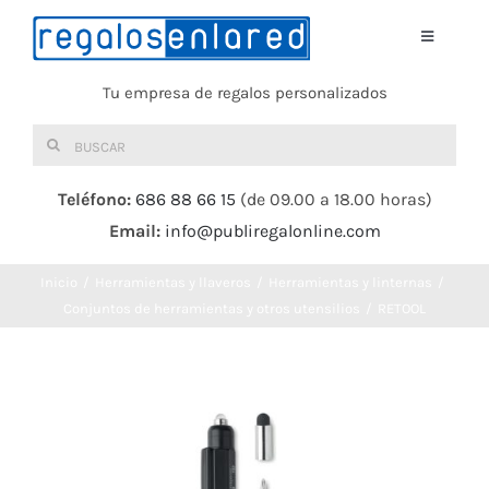
Saltar
al
Toggle
Navigati
contenido
Tu empresa de regalos personalizados
Home
Buscar:
TEXTIL
Teléfono:
686 88 66 15
(de 09.00 a 18.00 horas)
Email:
info@publiregalonline.com
BOLSAS
Inicio
Herramientas y llaveros
Herramientas y linternas
COMIDA Y BEBIDA
Conjuntos de herramientas y otros utensilios
RETOOL
DEPORTES Y OCIO
HERRAMIENTAS