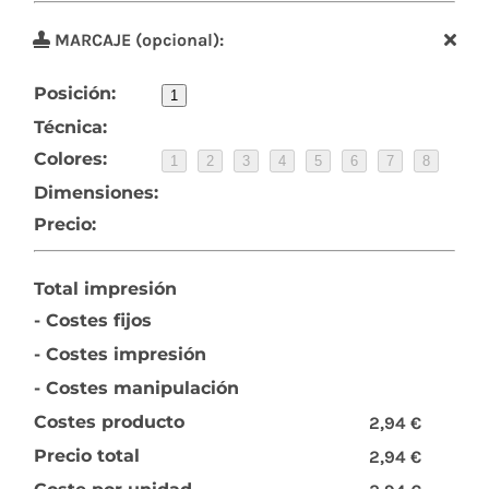
MARCAJE (opcional):
Posición:
1
Técnica:
Colores:
1
2
3
4
5
6
7
8
Dimensiones:
Precio:
Total impresión
- Costes fijos
- Costes impresión
- Costes manipulación
Costes producto
2,94 €
Precio total
2,94 €