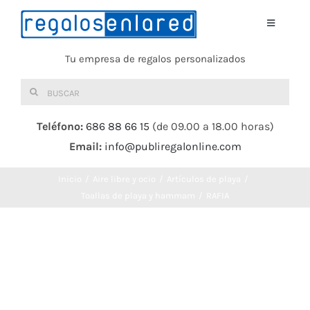
Saltar
al
Toggle
Navigati
contenido
Tu empresa de regalos personalizados
Home
Buscar:
TEXTIL
Teléfono:
686 88 66 15
(de 09.00 a 18.00 horas)
Email:
info@publiregalonline.com
BOLSAS
Inicio
Aire libre y ocio
Artículos de playa
COMIDA Y BEBIDA
Toallas de playa y hammam
RAFIA
DEPORTES Y OCIO
HERRAMIENTAS