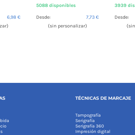
5088 disponibles
3939 dis
6,98
€
Desde:
7,73
€
Desde:
zar)
(sin personalizar)
(si
AS
TÉCNICAS DE MARCAJE
Tampografía
bida
Serigrafía
cio
Serigrafía 360
as
Impresión digital