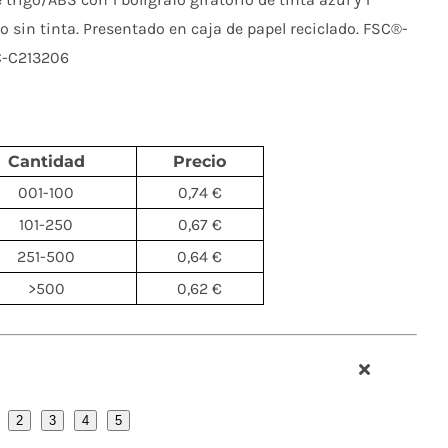
to sin tinta. Presentado en caja de papel reciclado. FSC®-
SC-C213206
Cantidad
Precio
001-100
0,74 €
101-250
0,67 €
251-500
0,64 €
>500
0,62 €
2
3
4
5