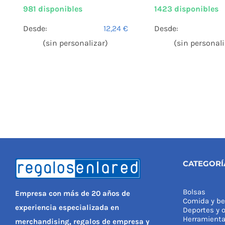
981 disponibles
1423 disponibles
Desde:
12,24
€
Desde:
(sin personalizar)
(sin personali
CATEGORÍ
Bolsas
Empresa con más de 20 años de
Comida y be
experiencia especializada en
Deportes y o
Herramient
merchandising, regalos de empresa y