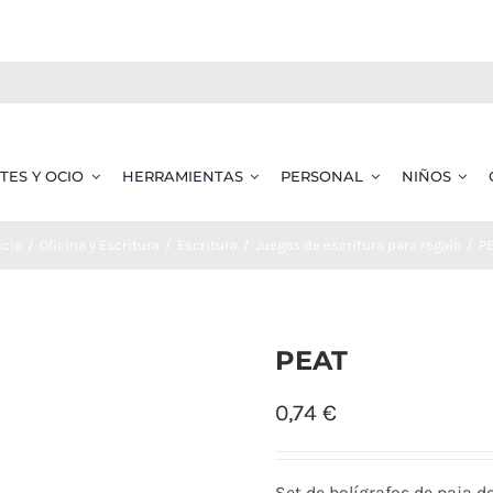
TES Y OCIO
HERRAMIENTAS
PERSONAL
NIÑOS
icio
Oficina y Escritura
Escritura
Juegos de escritura para regalo
P
PEAT
0,74
€
Set de bolígrafos de paja de