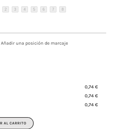
2
3
4
5
6
7
8
Añadir una posición de marcaje
0,74 €
0,74 €
0,74 €
R AL CARRITO