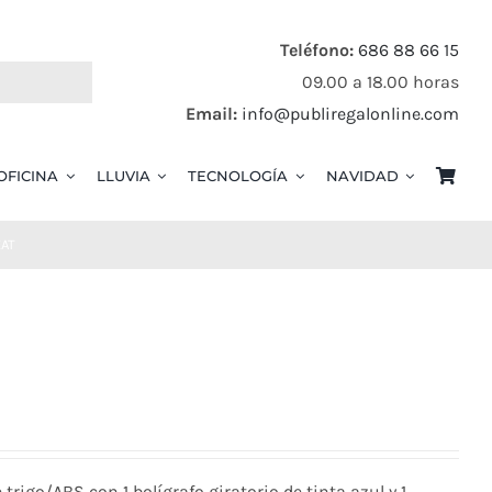
Teléfono:
686 88 66 15
09.00 a 18.00 horas
Email:
info@publiregalonline.com
OFICINA
LLUVIA
TECNOLOGÍA
NAVIDAD
EAT
 trigo/ABS con 1 bolígrafo giratorio de tinta azul y 1